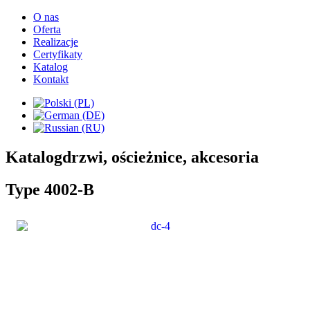
O nas
Oferta
Realizacje
Certyfikaty
Katalog
Kontakt
Katalog
drzwi, ościeżnice, akcesoria
Type 4002-B