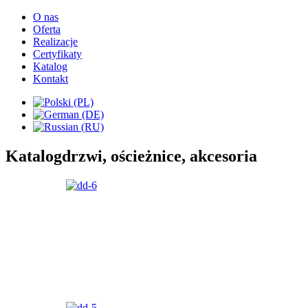
O nas
Oferta
Realizacje
Certyfikaty
Katalog
Kontakt
Katalog
drzwi, ościeżnice, akcesoria