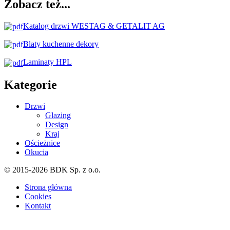
Zobacz też...
Katalog drzwi WESTAG & GETALIT AG
Blaty kuchenne dekory
Laminaty HPL
Kategorie
Drzwi
Glazing
Design
Kraj
Ościeżnice
Okucia
© 2015-2026 BDK Sp. z o.o.
Strona główna
Cookies
Kontakt